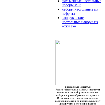
письменные настольные
наборы VIP
наборы настольные из
нефрита
канцелярские
настольные наборы из
кожи эко
Уважаемые клиенты!
Раздел «Настольные наборы» порадует
великолепным выбором письменных
наборов и разнообразием материалов.
Возможно изготовления настольных
наборов на заказ и по индивидуальному
дизайну или дополнения набора