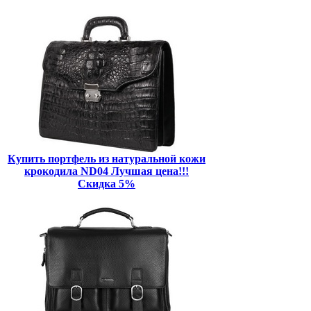
Купить портфель из натуральной кожи
крокодила ND04 Лучшая цена!!!
Скидка 5%