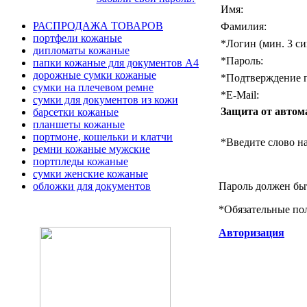
Имя:
РАСПРОДАЖА ТОВАРОВ
Фамилия:
портфели кожаные
*
Логин (мин. 3 си
дипломаты кожаные
*
Пароль:
папки кожаные для документов А4
дорожные сумки кожаные
*
Подтверждение п
сумки на плечевом ремне
*
E-Mail:
сумки для документов из кожи
Защита от автом
барсетки кожаные
планшеты кожаные
портмоне, кошельки и клатчи
*
Введите слово на
ремни кожаные мужские
портпледы кожаные
сумки женские кожаные
Пароль должен быт
обложки для документов
*
Обязательные по
Авторизация