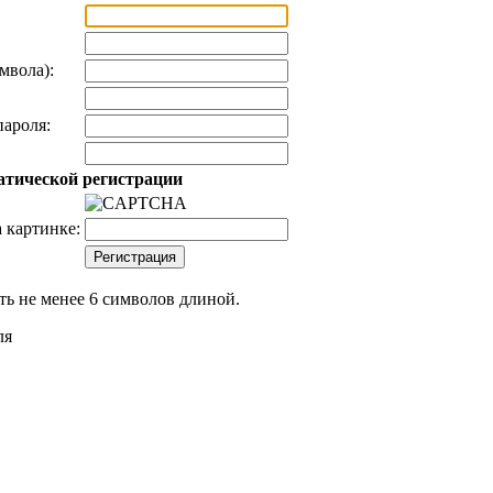
мвола):
ароля:
атической регистрации
 картинке:
ь не менее 6 символов длиной.
ля