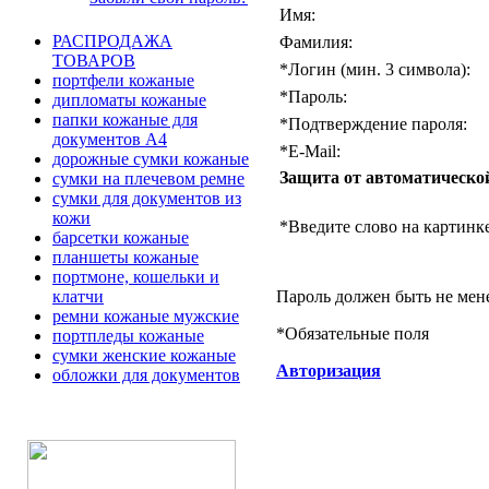
Имя:
РАСПРОДАЖА
Фамилия:
ТОВАРОВ
*
Логин (мин. 3 символа):
портфели кожаные
*
Пароль:
дипломаты кожаные
папки кожаные для
*
Подтверждение пароля:
документов А4
*
E-Mail:
дорожные сумки кожаные
Защита от автоматическо
сумки на плечевом ремне
сумки для документов из
кожи
*
Введите слово на картинке
барсетки кожаные
планшеты кожаные
портмоне, кошельки и
Пароль должен быть не мен
клатчи
ремни кожаные мужские
*
Обязательные поля
портпледы кожаные
сумки женские кожаные
Авторизация
обложки для документов