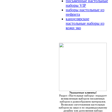
письменные настольные
наборы VIP
наборы настольные из
нефрита
канцелярские
настольные наборы из
кожи эко
Уважаемые клиенты!
Раздел «Настольные наборы» порадует
великолепным выбором письменных
наборов и разнообразием материалов.
Возможно изготовления настольных
наборов на заказ и по индивидуальному
дизайну или дополнения набора