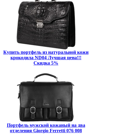
Купить портфель из натуральной кожи
крокодила ND04 Лучшая цена!!!
Скидка 5%
Портфель мужской кожаный на два
отделения Giorgio Ferretti 076 008