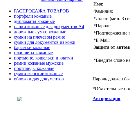
Имя:
РАСПРОДАЖА ТОВАРОВ
Фамилия:
портфели кожаные
*
Логин (мин. 3 си
дипломаты кожаные
*
Пароль:
папки кожаные для документов А4
дорожные сумки кожаные
*
Подтверждение п
сумки на плечевом ремне
*
E-Mail:
сумки для документов из кожи
Защита от автом
барсетки кожаные
планшеты кожаные
портмоне, кошельки и клатчи
*
Введите слово на
ремни кожаные мужские
портпледы кожаные
сумки женские кожаные
Пароль должен быт
обложки для документов
*
Обязательные по
Авторизация