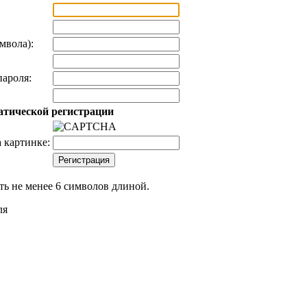
мвола):
ароля:
атической регистрации
 картинке:
ь не менее 6 символов длиной.
ля