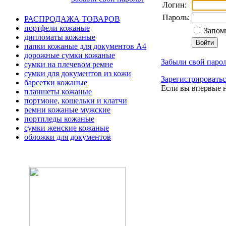
Логин:
Пароль:
РАСПРОДАЖА ТОВАРОВ
портфели кожаные
Запомн
дипломаты кожаные
папки кожаные для документов А4
дорожные сумки кожаные
Забыли свой паро
сумки на плечевом ремне
сумки для документов из кожи
Зарегистрироватьс
барсетки кожаные
Если вы впервые н
планшеты кожаные
портмоне, кошельки и клатчи
ремни кожаные мужские
портпледы кожаные
сумки женские кожаные
обложки для документов