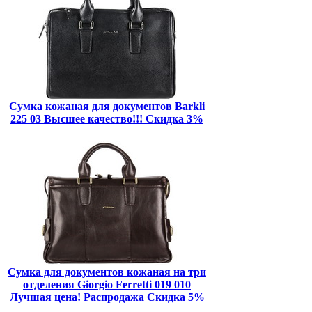
Сумка кожаная для документов Barkli
225 03 Высшее качество!!! Скидка 3%
Сумка для документов кожаная на три
отделения Giorgio Ferretti 019 010
Лучшая цена! Распродажа Скидка 5%