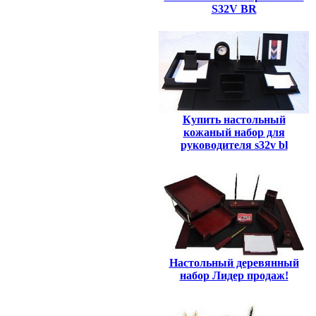
S32V BR
Купить настольный
кожаный набор для
руководителя s32v bl
Настольный деревянный
набор Лидер продаж!