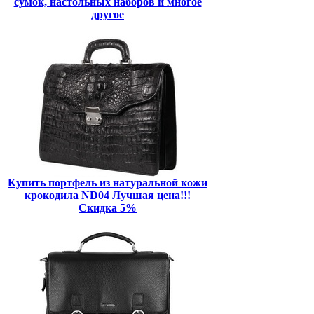
сумок, настольных наборов и многое
другое
Купить портфель из натуральной кожи
крокодила ND04 Лучшая цена!!!
Скидка 5%