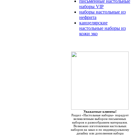
письменные настольные
наборы VIP
наборы настольные из
нефрита
канцелярские
настольные наборы из
кожи эко
Уважаемые клиенты!
Раздел «Настольные наборы» порадует
великолепным выбором письменных
наборов и разнообразием материалов.
Возможно изготовления настольных
наборов на заказ и по индивидуальному
дизайну или дополнения набора