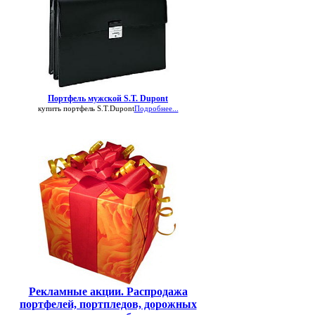
Портфель мужской S.T. Dupont
купить портфель S.T.Dupont
Подробнее...
Рекламные акции. Распродажа
портфелей, портпледов, дорожных