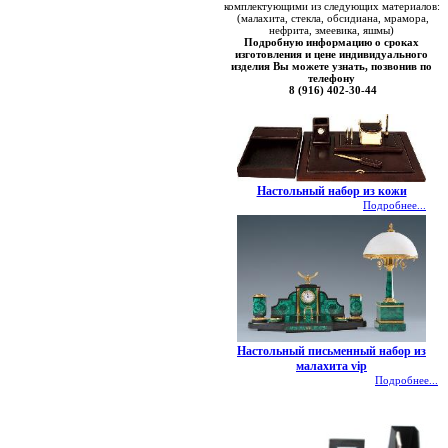
комплектующими из следующих материалов:
(малахита, стекла, обсидиана, мрамора,
нефрита, змеевика, яшмы)
Подробную информацию о сроках
изготовления и цене индивидуального
изделия Вы можете узнать, позвонив по
телефону
8 (916) 402-30-44
Настольный набор из кожи
Подробнее...
Настольный письменный набор из
малахита vip
Подробнее...