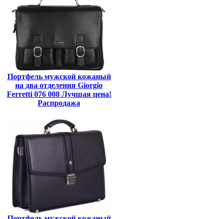
Портфель мужской кожаный
на два отделения Giorgio
Ferretti 076 008 Лучшая цена!
Распродажа
Портфель мужской кожаный