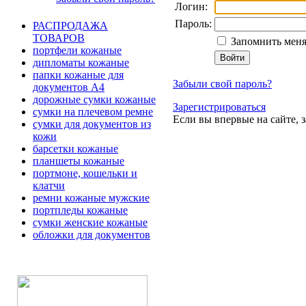
Логин:
Пароль:
РАСПРОДАЖА
ТОВАРОВ
Запомнить меня
портфели кожаные
дипломаты кожаные
папки кожаные для
Забыли свой пароль?
документов А4
дорожные сумки кожаные
Зарегистрироваться
сумки на плечевом ремне
Если вы впервые на сайте, 
сумки для документов из
кожи
барсетки кожаные
планшеты кожаные
портмоне, кошельки и
клатчи
ремни кожаные мужские
портпледы кожаные
сумки женские кожаные
обложки для документов