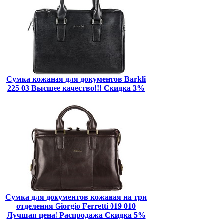
Сумка кожаная для документов Barkli
225 03 Высшее качество!!! Скидка 3%
Сумка для документов кожаная на три
отделения Giorgio Ferretti 019 010
Лучшая цена! Распродажа Скидка 5%