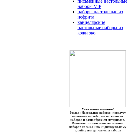
письменные настольные
наборы VIP
наборы настольные из
нефрита
канцелярские
настольные наборы из
кожи эко
Уважаемые клиенты!
Раздел «Настольные наборы» порадует
великолепным выбором письменных
наборов и разнообразием материалов.
Возможно изготовления настольных
наборов на заказ и по индивидуальному
дизайну или дополнения набора