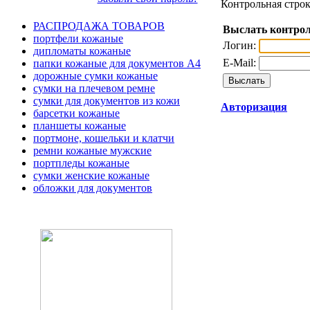
Контрольная строк
РАСПРОДАЖА ТОВАРОВ
Выслать контрол
портфели кожаные
Логин:
дипломаты кожаные
E-Mail:
папки кожаные для документов А4
дорожные сумки кожаные
сумки на плечевом ремне
сумки для документов из кожи
Авторизация
барсетки кожаные
планшеты кожаные
портмоне, кошельки и клатчи
ремни кожаные мужские
портпледы кожаные
сумки женские кожаные
обложки для документов