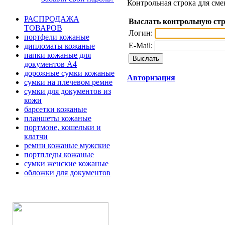
Контрольная строка для сме
РАСПРОДАЖА
Выслать контрольную ст
ТОВАРОВ
Логин:
портфели кожаные
E-Mail:
дипломаты кожаные
папки кожаные для
документов А4
дорожные сумки кожаные
Авторизация
сумки на плечевом ремне
сумки для документов из
кожи
барсетки кожаные
планшеты кожаные
портмоне, кошельки и
клатчи
ремни кожаные мужские
портпледы кожаные
сумки женские кожаные
обложки для документов