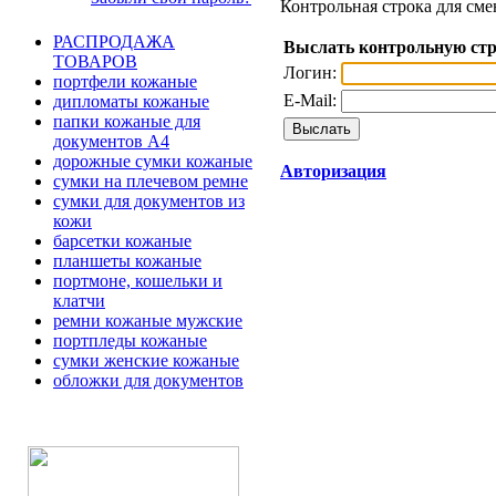
Контрольная строка для сме
РАСПРОДАЖА
Выслать контрольную ст
ТОВАРОВ
Логин:
портфели кожаные
E-Mail:
дипломаты кожаные
папки кожаные для
документов А4
дорожные сумки кожаные
Авторизация
сумки на плечевом ремне
сумки для документов из
кожи
барсетки кожаные
планшеты кожаные
портмоне, кошельки и
клатчи
ремни кожаные мужские
портпледы кожаные
сумки женские кожаные
обложки для документов