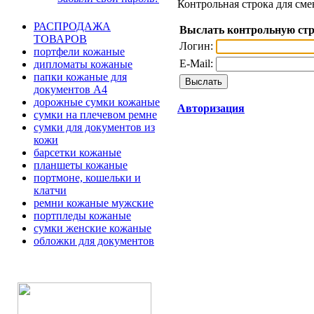
Контрольная строка для сме
РАСПРОДАЖА
Выслать контрольную ст
ТОВАРОВ
Логин:
портфели кожаные
E-Mail:
дипломаты кожаные
папки кожаные для
документов А4
дорожные сумки кожаные
Авторизация
сумки на плечевом ремне
сумки для документов из
кожи
барсетки кожаные
планшеты кожаные
портмоне, кошельки и
клатчи
ремни кожаные мужские
портпледы кожаные
сумки женские кожаные
обложки для документов