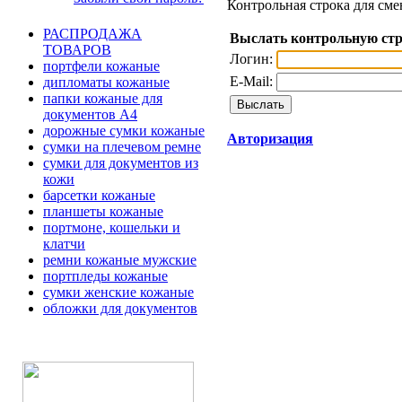
Контрольная строка для сме
РАСПРОДАЖА
Выслать контрольную ст
ТОВАРОВ
Логин:
портфели кожаные
E-Mail:
дипломаты кожаные
папки кожаные для
документов А4
дорожные сумки кожаные
Авторизация
сумки на плечевом ремне
сумки для документов из
кожи
барсетки кожаные
планшеты кожаные
портмоне, кошельки и
клатчи
ремни кожаные мужские
портпледы кожаные
сумки женские кожаные
обложки для документов