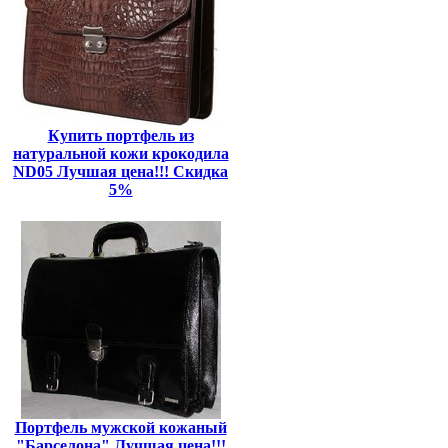
Купить портфель из
натуральной кожи крокодила
ND05 Лучшая цена!!! Скидка
5%
Портфель мужской кожаный
"Барселона" Лучшая цена!!!