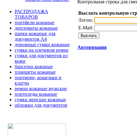
Контрольная строка для сме
РАСПРОДАЖА
Выслать контрольную ст
ТОВАРОВ
Логин:
портфели кожаные
E-Mail:
дипломаты кожаные
папки кожаные для
документов А4
дорожные сумки кожаные
Авторизация
сумки на плечевом ремне
сумки для документов из
кожи
барсетки кожаные
планшеты кожаные
портмоне, кошельки и
клатчи
ремни кожаные мужские
портпледы кожаные
сумки женские кожаные
обложки для документов