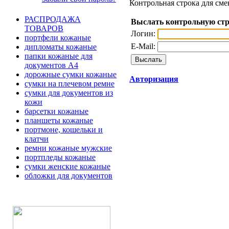
Контрольная строка для сме
РАСПРОДАЖА
Выслать контрольную ст
ТОВАРОВ
Логин:
портфели кожаные
E-Mail:
дипломаты кожаные
папки кожаные для
документов А4
дорожные сумки кожаные
Авторизация
сумки на плечевом ремне
сумки для документов из
кожи
барсетки кожаные
планшеты кожаные
портмоне, кошельки и
клатчи
ремни кожаные мужские
портпледы кожаные
сумки женские кожаные
обложки для документов