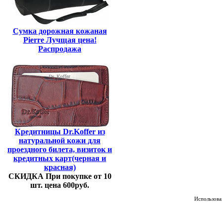
Сумка дорожная кожаная
Pierre Лучщая цена!
Распродажа
Кредитницы Dr.Koffer из
натуральной кожи для
проездного билета, визиток и
кредитных карт(черная и
красная)
СКИДКА При покупке от 10
шт. цена 600руб.
Использован