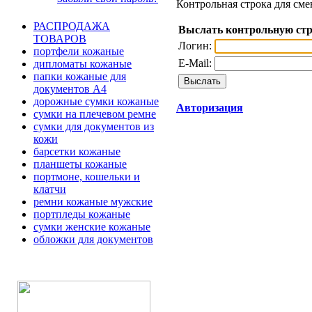
Контрольная строка для сме
РАСПРОДАЖА
Выслать контрольную ст
ТОВАРОВ
Логин:
портфели кожаные
E-Mail:
дипломаты кожаные
папки кожаные для
документов А4
дорожные сумки кожаные
Авторизация
сумки на плечевом ремне
сумки для документов из
кожи
барсетки кожаные
планшеты кожаные
портмоне, кошельки и
клатчи
ремни кожаные мужские
портпледы кожаные
сумки женские кожаные
обложки для документов