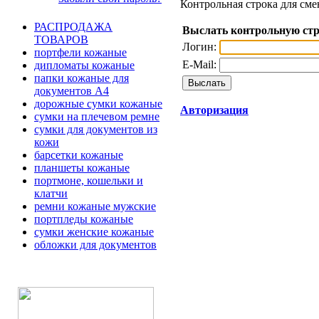
Контрольная строка для сме
РАСПРОДАЖА
Выслать контрольную ст
ТОВАРОВ
Логин:
портфели кожаные
E-Mail:
дипломаты кожаные
папки кожаные для
документов А4
дорожные сумки кожаные
Авторизация
сумки на плечевом ремне
сумки для документов из
кожи
барсетки кожаные
планшеты кожаные
портмоне, кошельки и
клатчи
ремни кожаные мужские
портпледы кожаные
сумки женские кожаные
обложки для документов