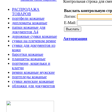
Контрольная строка для сме
РАСПРОДАЖА
Выслать контрольную ст
ТОВАРОВ
Логин:
портфели кожаные
E-Mail:
дипломаты кожаные
папки кожаные для
документов А4
дорожные сумки кожаные
Авторизация
сумки на плечевом ремне
сумки для документов из
кожи
барсетки кожаные
планшеты кожаные
портмоне, кошельки и
клатчи
ремни кожаные мужские
портпледы кожаные
сумки женские кожаные
обложки для документов