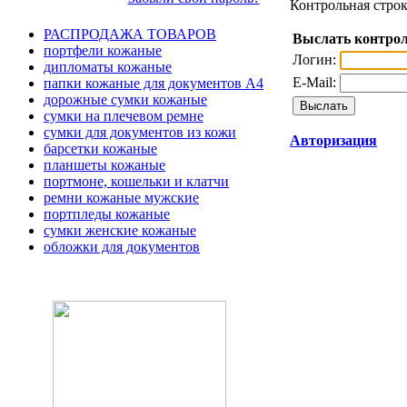
Контрольная строк
РАСПРОДАЖА ТОВАРОВ
Выслать контрол
портфели кожаные
Логин:
дипломаты кожаные
E-Mail:
папки кожаные для документов А4
дорожные сумки кожаные
сумки на плечевом ремне
сумки для документов из кожи
Авторизация
барсетки кожаные
планшеты кожаные
портмоне, кошельки и клатчи
ремни кожаные мужские
портпледы кожаные
сумки женские кожаные
обложки для документов