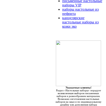
письменные настольные
наборы VIP
наборы настольные из
нефрита
канцелярские
настольные наборы из
кожи эко
Уважаемые клиенты!
Раздел «Настольные наборы» порадует
великолепным выбором письменных
наборов и разнообразием материалов.
Возможно изготовления настольных
наборов на заказ и по индивидуальному
дизайну или дополнения набора