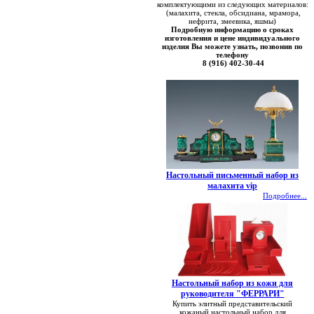
комплектующими из следующих материалов:
(малахита, стекла, обсидиана, мрамора,
нефрита, змеевика, яшмы)
Подробную информацию о сроках
изготовления и цене индивидуального
изделия Вы можете узнать, позвонив по
телефону
8 (916) 402-30-44
Настольный письменный набор из
малахита vip
Подробнее...
Настольный набор из кожи для
руководителя "ФЕРРАРИ"
Купить элитный представительский
кожаный настольный набор для