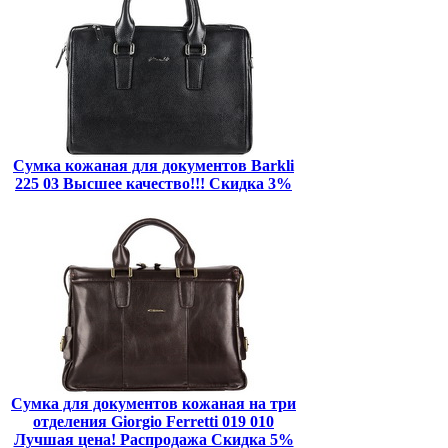
Сумка кожаная для документов Barkli
225 03 Высшее качество!!! Скидка 3%
Сумка для документов кожаная на три
отделения Giorgio Ferretti 019 010
Лучшая цена! Распродажа Скидка 5%