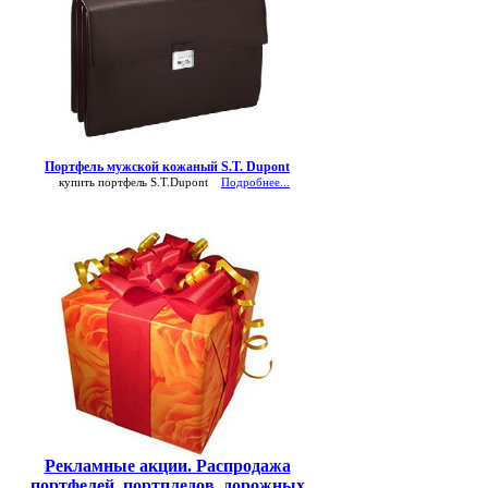
Портфель мужской кожаный S.T. Dupont
купить портфель S.T.Dupont
Подробнее...
Рекламные акции. Распродажа
портфелей, портпледов, дорожных